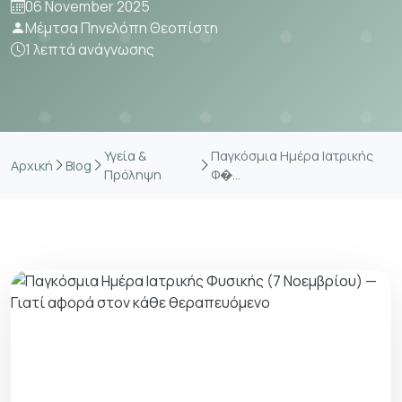
06 November 2025
Μέμτσα Πηνελόπη Θεοπίστη
1 λεπτά ανάγνωσης
Υγεία &
Παγκόσμια Ημέρα Ιατρικής
Αρχική
Blog
Πρόληψη
Φ�...