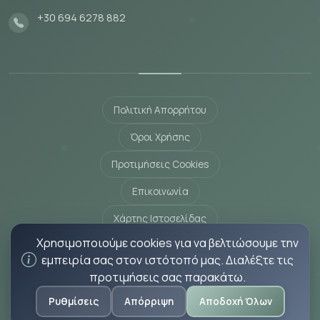
+30 694 6278 882
Πολιτική Απορρήτου
Όροι Χρήσης
Προτιμήσεις Cookies
Επικοινωνία
Χάρτης Ιστοσελίδας
Χρησιμοποιούμε cookies για να βελτιώσουμε την
© 2026 Δρ. Μέμτσα Πηνελόπη Θεοπίστη - Ακτινοθεραπευτής
εμπειρία σας στον ιστότοπό μας. Διαλέξτε τις
Ογκολόγος.
προτιμήσεις σας παρακάτω.
Όλα τα δικαιώματα διατηρούνται.
Ρυθμίσεις
Απόρριψη
Αποδοχή Όλων
Powered by