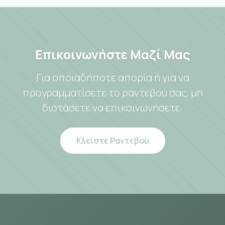
Επικοινωνήστε Μαζί Μας
Για οποιαδήποτε απορία ή για να
προγραμματίσετε το ραντεβού σας, μη
διστάσετε να επικοινωνήσετε.
Κλείστε Ραντεβού