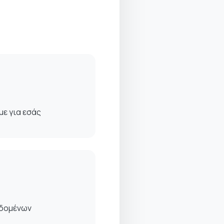
με για εσάς
εδομένων